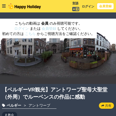
言語
会員登録
ログイン
こちらの動画は
会員
のみ視聴可能です。
ログイン
または
会員登録
してください。
初めての方は
こちら
からご視聴方法をご確認ください。
【ベルギーVR観光】アントワープ聖母大聖堂
（外周）でルーベンスの作品に感動
ベルギー
>
アントワープ
共有
# 教会