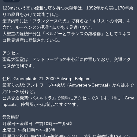
123mという高い優雅な塔を持つ大聖堂は、1352年から実に170年余
りの歳月をかけて建造された。

聖堂内部には「フランダースの犬」で有名な「キリストの降架」を
含む、ルーベンスの秀作4点があり見逃せない。

大聖堂の鐘楼部分は「ベルギーとフランスの鐘楼群」としてユネス
コ世界遺産に登録されている。

アクセス

聖母大聖堂は、アントワープ市の中心部に位置しており、交通アク
セスが便利です。

住所: Groenplaats 21, 2000 Antwerp, Belgium

最寄りの駅: アントワープ中央駅（Antwerpen-Centraal）から徒歩で
約15〜20分ほど。

公共交通機関: バスやトラムで簡単にアクセスできます。特に「Groe
nplaats」停留所からは徒歩ですぐです。

営業時間

月曜日〜金曜日: 午前10時〜午後5時

土曜日: 午前10時〜午後3時

日曜日と祝日: 午後1時〜午後4時 ただし、特別な宗教行事やイベン