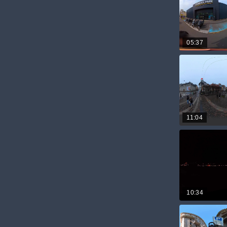
05:37
11:04
10:34