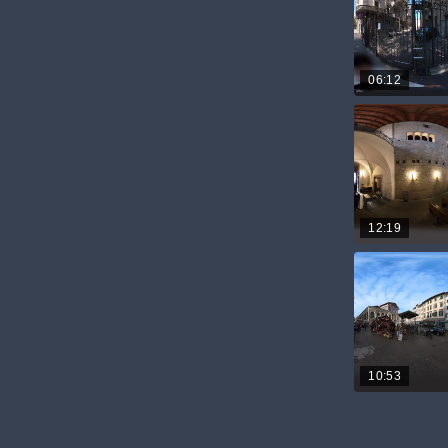
06:12
12:19
10:53