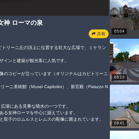
女神 ローマの泉
05:04
共有
o）は、カピトリーニ丘の頂上に位置する壮大な広場で、ミケラン
ンと建築が観光客に人気です。

像のコピーが立っています（オリジナルはカピトリーニ
05:10
ーニ美術館（Musei Capitolini）、新宮殿（Palazzo N
ーリョ広場にある見事な噴水の一つです。

る女神ローマを中心に据えています。

と双子のロムルスとレムスの彫像に囲まれています。
08:45