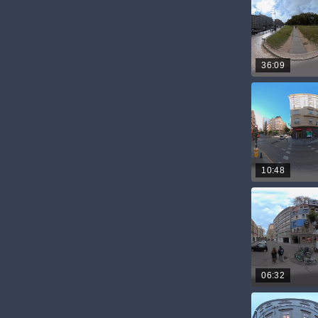
36:09
10:48
06:32