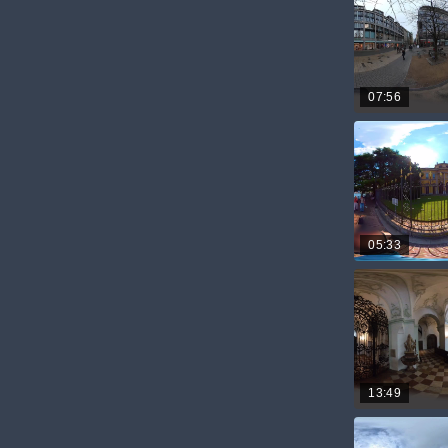
07:56
05:33
13:49