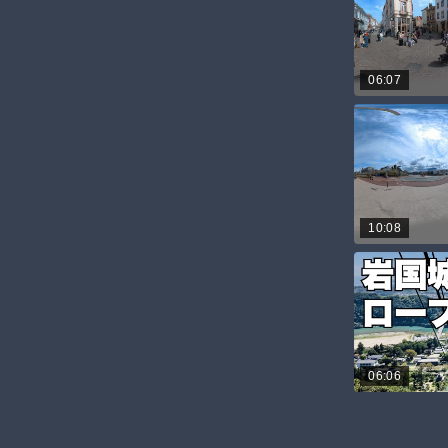
06:07
10:08
06:06