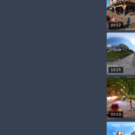
05:52
10:25
05:03