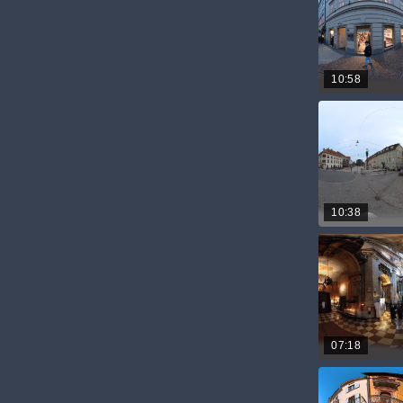
10:58
10:38
07:18