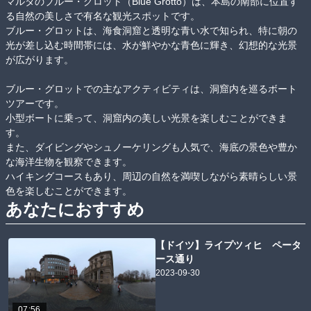
マルタのブルー・グロット（Blue Grotto）は、本島の南部に位置す
る自然の美しさで有名な観光スポットです。

ブルー・グロットは、海食洞窟と透明な青い水で知られ、特に朝の
光が差し込む時間帯には、水が鮮やかな青色に輝き、幻想的な光景
が広がります。

ブルー・グロットでの主なアクティビティは、洞窟内を巡るボート
ツアーです。

小型ボートに乗って、洞窟内の美しい光景を楽しむことができま
す。

また、ダイビングやシュノーケリングも人気で、海底の景色や豊か
な海洋生物を観察できます。

ハイキングコースもあり、周辺の自然を満喫しながら素晴らしい景
色を楽しむことができます。
あなたにおすすめ
【ドイツ】ライプツィヒ ペータ
ース通り
2023-09-30
07:56