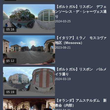
【ポルトガル】リスボン デフェ
ンソーレス・デ・シャーヴェス通
り
2024-03-25
05:18
【イタリア】ミラノ モスコヴァ
地区（Moscova）
2023-08-21
05:12
【ポルトガル】リスボン パルメ
イラ通り
2024-03-19
05:19
【オランダ】アムステルダム 新
教会（内部）