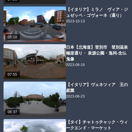
【イタリア】ミラノ ヴィア・ジ
ュゼッペ・ゴヴォーネ（通り）
2023-10-13
05:10
日本【北海道】登別市 登別温泉
極楽通り・ 泉源公園・鬼祠-念仏
鬼像
2023-08-16
07:55
【イタリア】ヴェネツィア 王の
庭園
2023-06-23
06:37
【タイ】チャトゥチャック・ウィ
ークエンド・マーケット