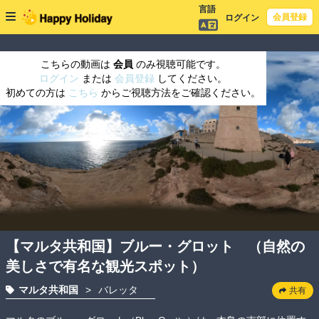
言語
会員登録
ログイン
こちらの動画は
会員
のみ視聴可能です。
ログイン
または
会員登録
してください。
初めての方は
こちら
からご視聴方法をご確認ください。
【マルタ共和国】ブルー・グロット （自然の
美しさで有名な観光スポット）
マルタ共和国
>
バレッタ
共有