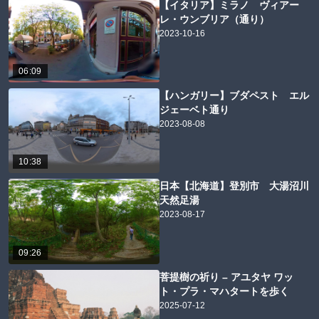
【イタリア】ミラノ ヴィアー
レ・ウンブリア（通り）
2023-10-16
06:09
【ハンガリー】ブダペスト エル
ジェーベト通り
2023-08-08
10:38
日本【北海道】登別市 大湯沼川
天然足湯
2023-08-17
09:26
菩提樹の祈り – アユタヤ ワッ
ト・プラ・マハタートを歩く
2025-07-12