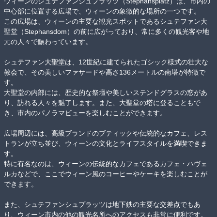
ウィーンのシュテファンシュプラッツ（Stephansplatz）は、市内の
中心部に位置する広場で、ウィーンの象徴的な場所の一つです。

この広場は、ウィーンの主要な観光スポットであるシュテファン大
聖堂（Stephansdom）の前に広がっており、常に多くの観光客や地
元の人々で賑わっています。

シュテファン大聖堂は、12世紀に建てられたゴシック様式の壮大な
教会で、その美しいファサードや高さ136メートルの南塔が特徴で
す。

大聖堂の内部には、歴史的な祭壇や美しいステンドグラスの窓があ
り、訪れる人々を魅了します。また、大聖堂の塔に登ることもで
き、市内のパノラマビューを楽しむことができます。

広場周辺には、高級ブランドのブティックや伝統的なカフェ、レス
トランが立ち並び、ウィーンの文化とライフスタイルを満喫できま
す。

特に有名なのは、ウィーンの伝統的なカフェであるカフェ・ハヴェ
ルカなどで、ここでウィーン風のコーヒーやケーキを楽しむことが
できます。

また、シュテファンシュプラッツは地下鉄の主要な交差点でもあ
り、ウィーン市内の他の観光名所へのアクセスも非常に便利です。