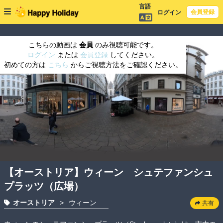
言語
会員登録
ログイン
こちらの動画は
会員
のみ視聴可能です。
ログイン
または
会員登録
してください。
初めての方は
こちら
からご視聴方法をご確認ください。
【オーストリア】ウィーン シュテファンシュ
プラッツ（広場）
オーストリア
>
ウィーン
共有