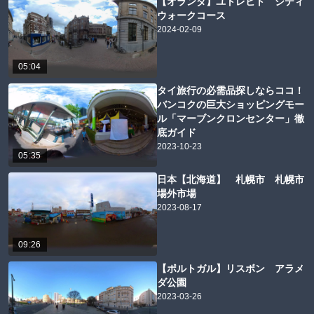
【オランダ】ユトレヒト シティ
ウォークコース
2024-02-09
05:04
タイ旅行の必需品探しならココ！
バンコクの巨大ショッピングモー
ル「マーブンクロンセンター」徹
底ガイド
2023-10-23
05:35
日本【北海道】 札幌市 札幌市
場外市場
2023-08-17
09:26
【ポルトガル】リスボン アラメ
ダ公園
2023-03-26