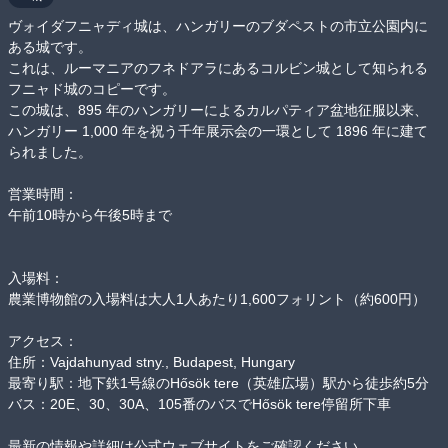
ヴォイダフニャディ城は、ハンガリーのブダペストの市立公園内に
ある城です。

これは、ルーマニアのフネドアラにあるコルビン城として知られる
フニャド城のコピーです。

この城は、895 年のハンガリーによるカルパティア盆地征服以来、
ハンガリー 1,000 年を祝う千年展示会の一環として 1896 年に建て
られました。

営業時間：

午前10時から午後5時まで 

入場料：

農業博物館の入場料は大人1人あたり1,600フォリント（約600円） 

アクセス：

住所：Vajdahunyad stny., Budapest, Hungary

最寄り駅：地下鉄1号線のHősök tere（英雄広場）駅から徒歩約5分

バス：20E、30、30A、105番のバスでHősök tere停留所下車

最新の情報や詳細は公式ウェブサイトをご確認ください。