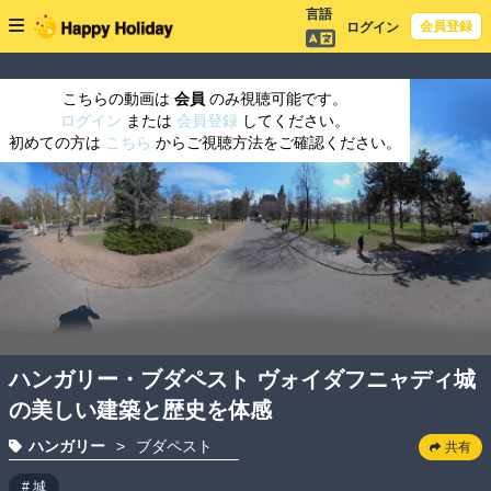
言語
会員登録
ログイン
こちらの動画は
会員
のみ視聴可能です。
ログイン
または
会員登録
してください。
初めての方は
こちら
からご視聴方法をご確認ください。
ハンガリー・ブダペスト ヴォイダフニャディ城
の美しい建築と歴史を体感
ハンガリー
>
ブダペスト
共有
# 城