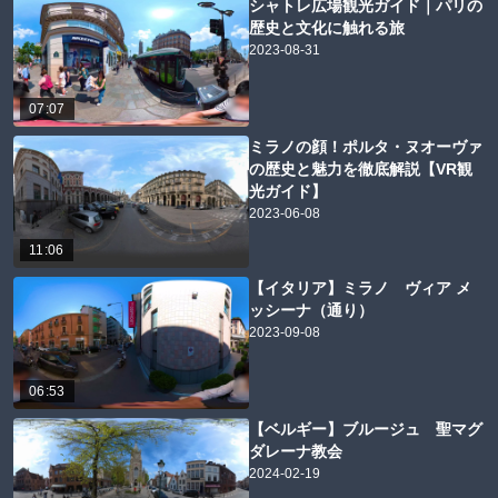
シャトレ広場観光ガイド｜パリの
歴史と文化に触れる旅
2023-08-31
07:07
ミラノの顔！ポルタ・ヌオーヴァ
の歴史と魅力を徹底解説【VR観
光ガイド】
2023-06-08
11:06
【イタリア】ミラノ ヴィア メ
ッシーナ（通り）
2023-09-08
06:53
【ベルギー】ブルージュ 聖マグ
ダレーナ教会
2024-02-19