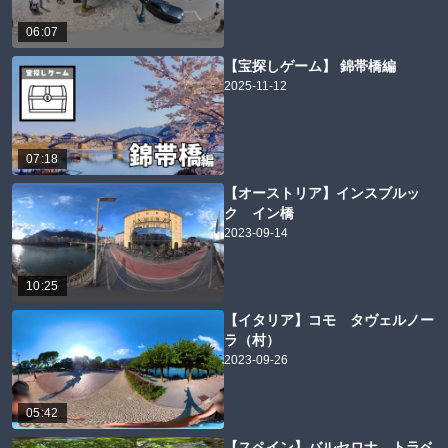
06:07
【宝探しゲーム】 錦帯橋編
2025-11-12
07:18
【オーストリア】インスブルッ
ク イン橋
2023-09-14
10:25
【イタリア】コモ タヴェルノー
ラ（村）
2023-09-26
05:42
【スペイン】バルセロナ トラベ