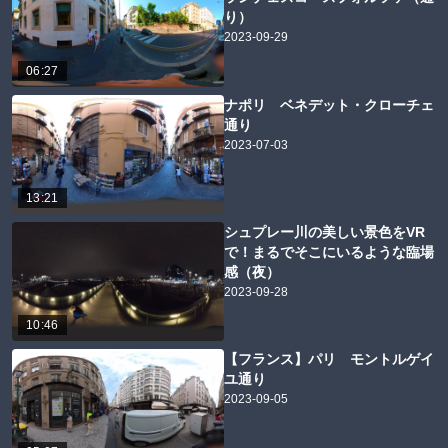
り）
2023-09-29
06:27
ナポリ ベネデット・クローチェ
通り
2023-07-03
13:21
シュプレー川の美しい景色をVR
で！まるでそこにいるような臨場
感（夜）
2023-09-28
10:46
【フランス】パリ モントルゲイ
ユ通り
2023-09-05