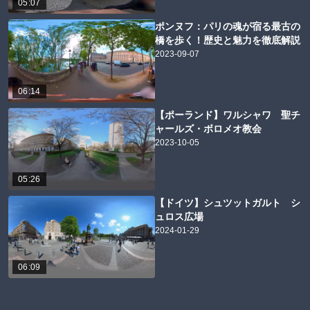
05:07
ポンヌフ：パリの魂が宿る最古の
橋を歩く！歴史と魅力を徹底解説
2023-09-07
06:14
【ポーランド】ワルシャワ 聖チ
ャールズ・ボロメオ教会
2023-10-05
05:26
【ドイツ】シュツットガルト シ
ュロス広場
2024-01-29
06:09