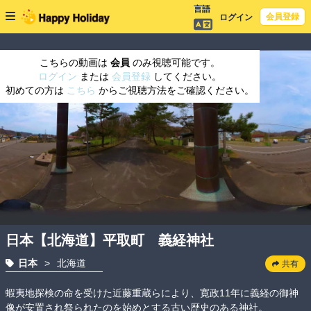
言語
会員登録
ログイン
こちらの動画は
会員
のみ視聴可能です。
ログイン
または
会員登録
してください。
初めての方は
こちら
からご視聴方法をご確認ください。
日本【北海道】平取町 義経神社
日本
>
北海道
共有
蝦夷地探検の命を受けた近藤重蔵らにより、寛政11年に義経の御神
像が安置され祭られたのを始めとする古い歴史のある神社。
