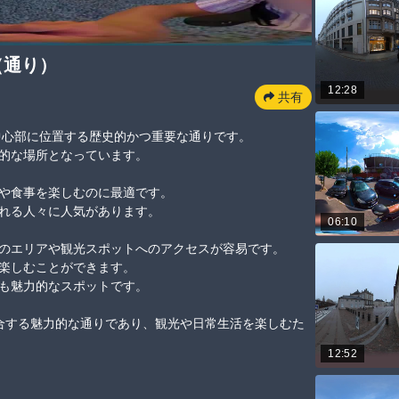
（通り）
12:28
共有
、市内の中心部に位置する歴史的かつ重要な通りです。

場所となっています。

食事を楽しむのに最適です。

人々に人気があります。

06:10
エリアや観光スポットへのアクセスが容易です。

しむことができます。

力的なスポットです。

融合する魅力的な通りであり、観光や日常生活を楽しむた
12:52