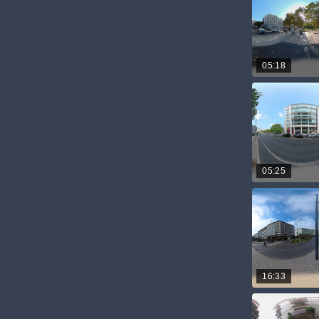
05:18
05:25
16:33