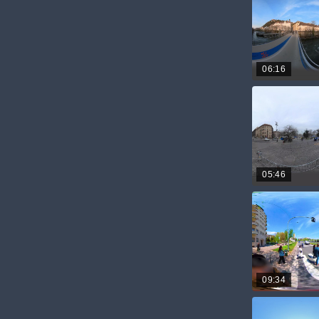
06:16
05:46
09:34