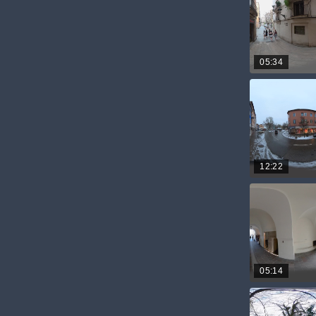
05:34
12:22
05:14