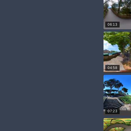
06:13
04:58
07:23