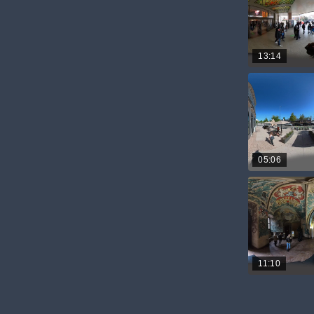
13:14
05:06
11:10