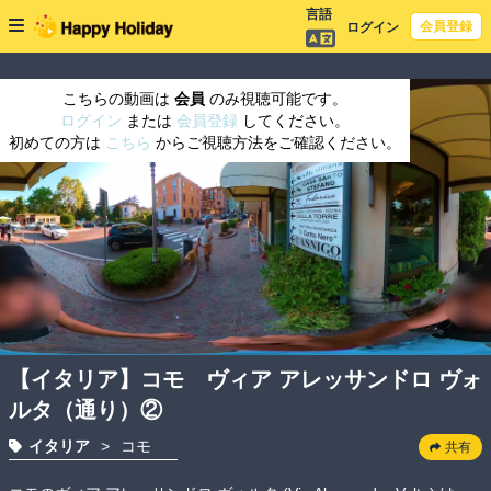
言語
会員登録
ログイン
こちらの動画は
会員
のみ視聴可能です。
ログイン
または
会員登録
してください。
初めての方は
こちら
からご視聴方法をご確認ください。
【イタリア】コモ ヴィア アレッサンドロ ヴォ
ルタ（通り）②
イタリア
>
コモ
共有