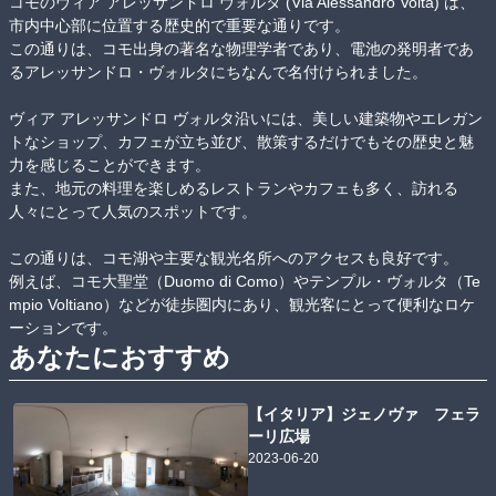
コモのヴィア アレッサンドロ ヴォルタ (Via Alessandro Volta) は、
市内中心部に位置する歴史的で重要な通りです。

この通りは、コモ出身の著名な物理学者であり、電池の発明者であ
るアレッサンドロ・ヴォルタにちなんで名付けられました。

ヴィア アレッサンドロ ヴォルタ沿いには、美しい建築物やエレガン
トなショップ、カフェが立ち並び、散策するだけでもその歴史と魅
力を感じることができます。

また、地元の料理を楽しめるレストランやカフェも多く、訪れる
人々にとって人気のスポットです。

この通りは、コモ湖や主要な観光名所へのアクセスも良好です。

例えば、コモ大聖堂（Duomo di Como）やテンプル・ヴォルタ（Te
mpio Voltiano）などが徒歩圏内にあり、観光客にとって便利なロケ
ーションです。
あなたにおすすめ
【イタリア】ジェノヴァ フェラ
ーリ広場
2023-06-20