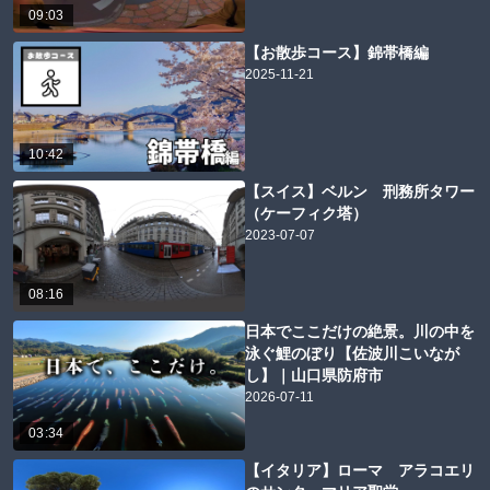
09:03
【お散歩コース】錦帯橋編
2025-11-21
10:42
【スイス】ベルン 刑務所タワー
（ケーフィク塔）
2023-07-07
08:16
日本でここだけの絶景。川の中を
泳ぐ鯉のぼり【佐波川こいなが
し】｜山口県防府市
2026-07-11
03:34
【イタリア】ローマ アラコエリ