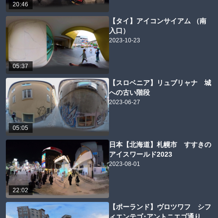
20:46
【タイ】アイコンサイアム （南
入口）
2023-10-23
05:37
【スロベニア】リュブリャナ 城
への古い階段
2023-06-27
05:05
日本【北海道】札幌市 すすきの
アイスワールド2023
2023-08-01
22:02
【ポーランド】ヴロツワフ シフ
ィエンテゴ･アントニエゴ通り