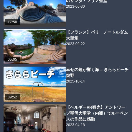
のサンタ・マリア聖堂
2023-06-30
17:50
【フランス】パリ ノートルダム
大聖堂
2023-09-22
05:05
幸せの鐘が響く海 – きららビーチ
焼野
2025-10-14
09:52
【ベルギーVR観光】アントワー
プ聖母大聖堂（内観）でルーベン
スの作品に感動
2023-04-18