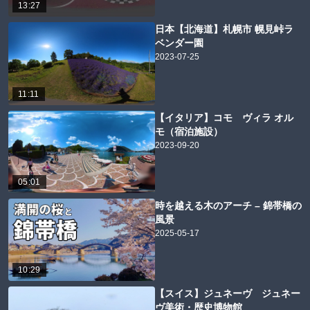
13:27
日本【北海道】札幌市 幌見峠ラ
ベンダー園
2023-07-25
11:11
【イタリア】コモ ヴィラ オル
モ（宿泊施設）
2023-09-20
05:01
時を越える木のアーチ – 錦帯橋の
風景
2025-05-17
10:29
【スイス】ジュネーヴ ジュネー
ヴ美術・歴史博物館