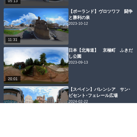
05:13
【ポーランド】ヴロツワフ 闘争
と勝利の泉
2023-10-12
11:31
日本【北海道】 京極町 ふきだ
し公園
2023-09-13
20:01
【スペイン】バレンシア サン･
ビセント･フェレール広場
2024-02-22
05:06
日本【北海道】平取町 義経神社
2023-08-16