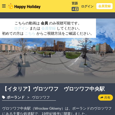
言語
会員登録
ログイン
こちらの動画は
会員
のみ視聴可能です。
ログイン
または
会員登録
してください。
初めての方は
こちら
からご視聴方法をご確認ください。
【イタリア】ヴロツワフ ヴロツワフ中央駅
ポーランド
>
ヴロツワフ
共有
ヴロツワフ中央駅（Wrocław Główny）は、ポーランドのヴロツワフ
にある主要な鉄道駅で、19世紀後半に開業しました。
