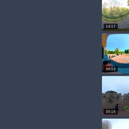
14:17
06:53
05:19