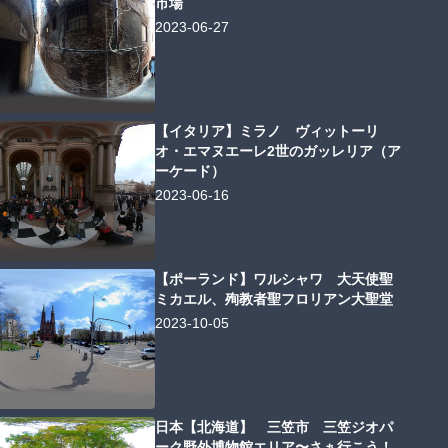
市場
2023-06-27
【イタリア】ミラノ ヴィットーリ
オ・エマヌエーレ2世のガッレリア（ア
ーケード）
2023-06-16
【ポーランド】ワルシャワ 大天使聖
ミカエル、殉教者聖フロリアン大聖堂
2023-10-05
日本【北海道】 三笠市 三笠ジオパ
ーク野外博物館エリア〜さぁ行こう！