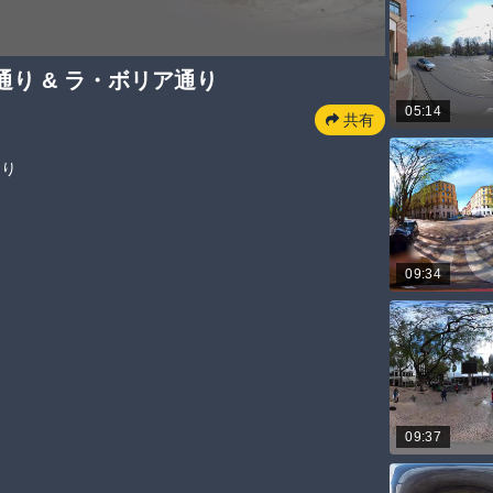
り & ラ・ボリア通り
05:14
共有
通り
09:34
09:37