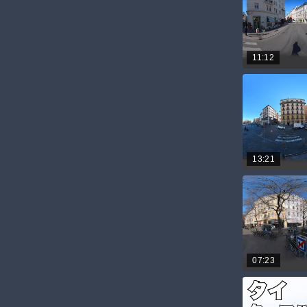
11:12
13:21
07:23