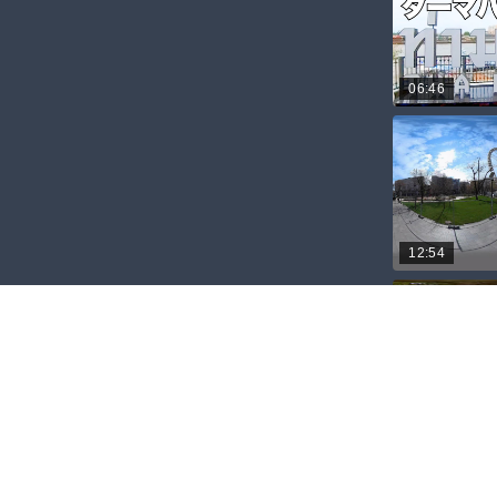
06:46
12:54
05:18