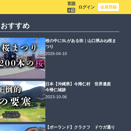
言語
ログイン
会員登録
におすすめ
桜の中にSLがある街｜山口県みね桜ま
つり
2026-04-10
日本【沖縄県】今帰仁村 世界遺産
今帰仁城跡
2023-10-06
【ポーランド】クラクフ ドウガ通り