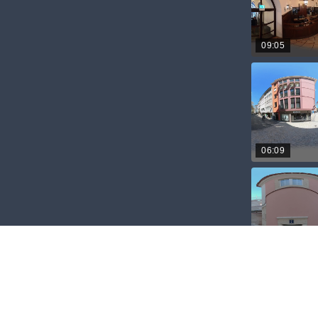
09:05
06:09
05:20