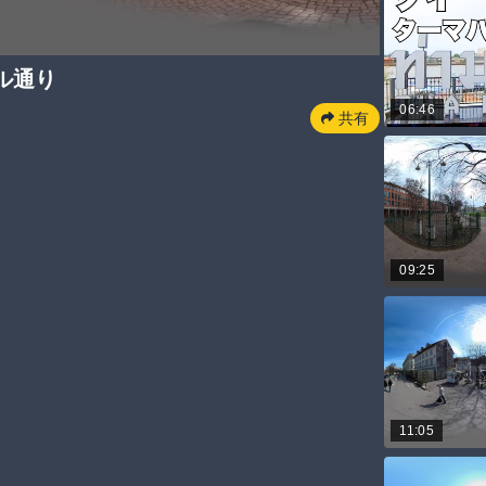
ル通り
06:46
共有
09:25
11:05