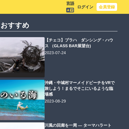
言語
ログイン
会員登録
におすすめ
【チェコ】プラハ ダンシング・ハウ
ス （GLASS BAR展望台)
2023-07-24
沖縄・中城村マーメイドビーチをVRで
旅しよう！まるでそこにいるような臨
場感
2023-08-29
川風の回廊を一周 ― ターマハラート