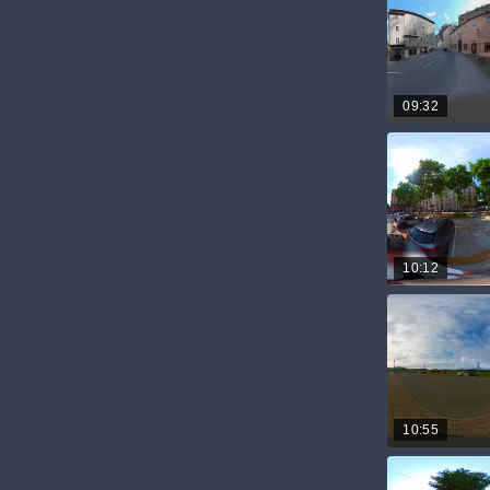
09:32
10:12
10:55