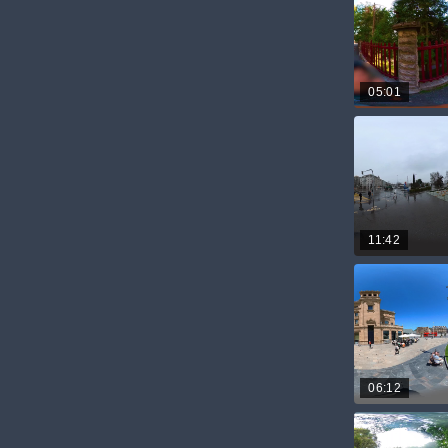
05:01
11:42
06:12