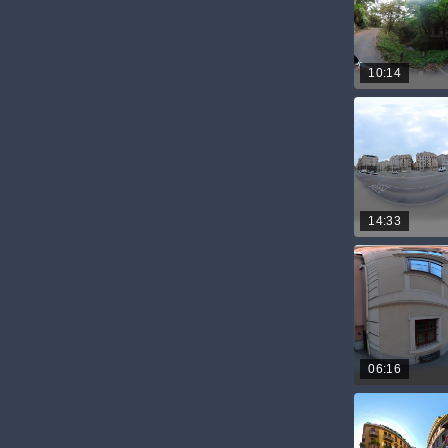
10:14
14:33
06:16