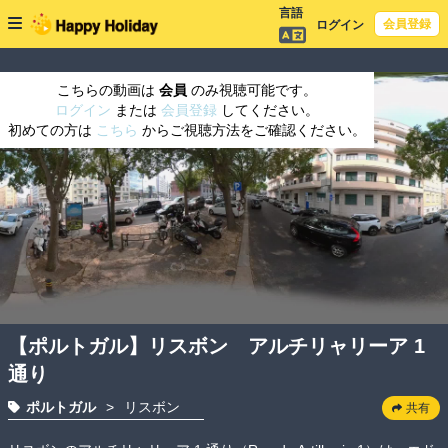
言語
会員登録
ログイン
こちらの動画は
会員
のみ視聴可能です。
ログイン
または
会員登録
してください。
初めての方は
こちら
からご視聴方法をご確認ください。
【ポルトガル】リスボン アルチリャリーア 1
通り
ポルトガル
>
リスボン
共有