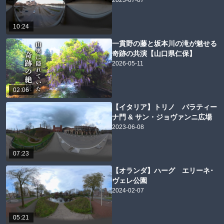
10:24
一貫野の藤と坂本川の滝が魅せる
奇跡の共演【山口県仁保】
2026-05-11
02:06
【イタリア】トリノ パラティー
ナ門 & サン・ジョヴァンニ広場
2023-06-08
07:23
【オランダ】ハーグ エリーネ･
ヴェレ公園
2024-02-07
05:21