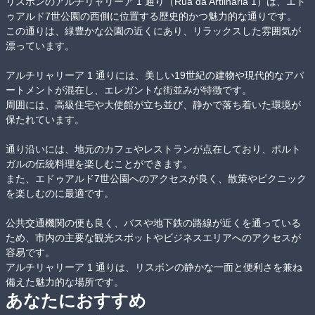
リスボンのアルチリャリーア 1 通り（Rua da Artilharia 1）は、エド
ゥアルド7世公園の西側に位置する歴史的かつ魅力的な通りです。

この通りは、緑豊かな公園の近くにあり、リラックスした雰囲気が
漂っています。

アルチリャリーア 1 通りには、美しい19世紀の建物や現代的なアパ
ートメントが混在し、エレガントな街並みが特徴です。

周囲には、高級住宅や大使館が立ち並び、静かで落ち着いた環境が
保たれています。

通り沿いには、地元のカフェやレストランが点在しており、ポルト
ガルの伝統料理を楽しむことができます。

また、エドゥアルド7世公園へのアクセスが良く、散策やピクニック
を楽しむのに最適です。

公共交通機関の便も良く、バスや地下鉄の路線が近くを通っている
ため、市内の主要な観光スポットやビジネスエリアへのアクセスが
容易です。

アルチリャリーア 1 通りは、リスボンの静かな一面と便利さを兼ね
備えた魅力的な場所です。
あなたにおすすめ