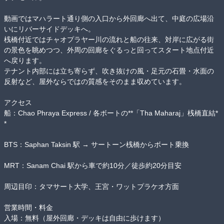
動画ではマハラート通り側の入口から外回廊へ出て、中庭の広場沿
いにリバーサイドデッキへ。

桟橋付近ではチャオプラヤー川の流れと船の往来、対岸に広がる街
の景色を眺めつつ、外周の回廊をぐるっと回ってスタート地点付近
へ戻ります。

テナント内部には立ち寄らず、吹き抜けの風・足元の石畳・水面の
反射など、屋外ならではの質感をそのまま収めています。

アクセス

船：Chao Phraya Express / 各ボートの**「Tha Maharaj」桟橋直結*
*

BTS：Saphan Taksin 駅 → サートーン桟橋からボート乗換

MRT：Sanam Chai 駅から車で約10分／徒歩約20分目安

周辺目印：タマサート大学、王宮・ワットプラケオ方面

営業時間・料金

入場：無料（屋外回廊・デッキは自由に歩けます）
