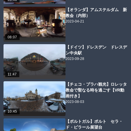
【オランダ】アムステルダム 新
教会（内部）
2023-04-21
08:07
【ドイツ】ドレスデン ドレスデ
ン中央駅
2023-09-28
11:47
【チェコ・プラハ観光】ロレッタ
教会で聖なる時を過ごす【VR動
画付き】
2023-08-03
10:45
【ポルトガル】ポルト セラ・
ド・ピラール展望台