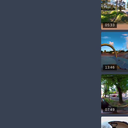
05:33
13:46
07:49