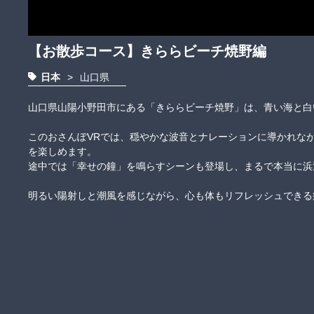
【お散歩コース】きららビーチ焼野編
日本
>
山口県
山口県山陽小野田市にある「きららビーチ焼野」は、青い海と白い砂
このおさんぽVRでは、穏やかな波音とナレーションに導かれな
を楽しめます。

途中では「幸せの鐘」を鳴らすシーンも登場し、まるで本当に浜辺
明るい陽射しと潮風を感じながら、心も体もリフレッシュできる