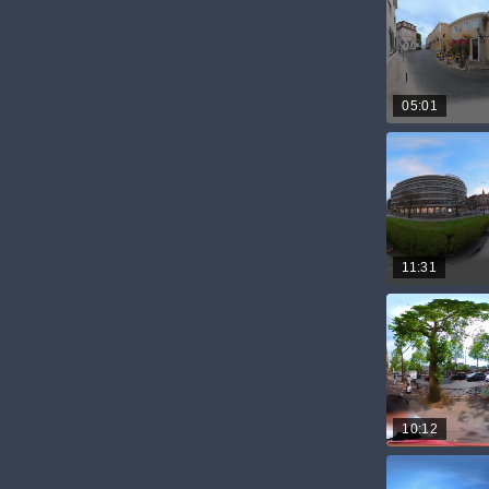
05:01
11:31
10:12