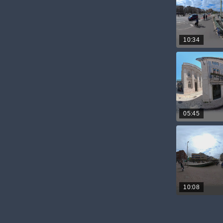
10:34
05:45
10:08