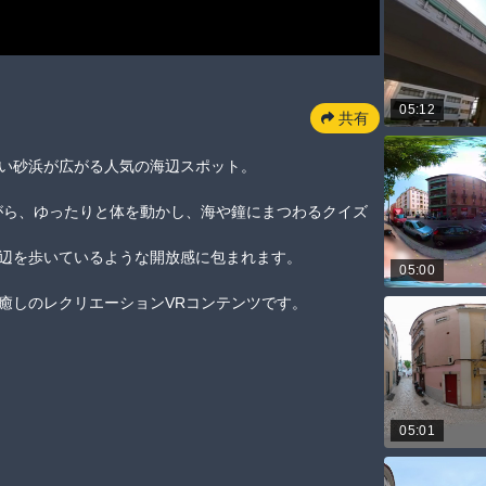
05:12
共有
浜が広がる人気の海辺スポット。

がら、ゆったりと体を動かし、海や鐘にまつわるクイズ
を歩いているような開放感に包まれます。

05:00
癒しのレクリエーションVRコンテンツです。
05:01