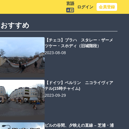
言語
ログイン
会員登録
におすすめ
【チェコ】プラハ スタレー・ザーメ
ツケー・スホディ（旧城階段）
2023-08-08
【ドイツ】ベルリン ニコライヴィア
テル(15時チャイム)
2023-09-29
ビルの谷間、夕映えの直線 – 芝浦・浦