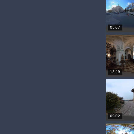
05:07
13:49
09:02