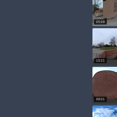
05:09
10:21
08:01