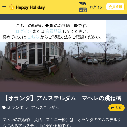
言語
会員登録
ログイン
こちらの動画は
会員
のみ視聴可能です。
ログイン
または
会員登録
してください。
初めての方は
こちら
からご視聴方法をご確認ください。
【オランダ】アムステルダム マヘレの跳ね橋
オランダ
>
アムステルダム
共有
マヘレの跳ね橋（英語：スキニー橋）は、オランダのアムステルダ
ムにあるアムステル川に架かる橋です。
