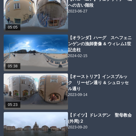
への古い階段
2023-06-27
05:05
【オランダ】ハーグ スヘフェニ
ンゲンの漁師妻像 & ウィレム1世
記念柱
2024-02-15
05:38
【オーストリア】インスブルッ
ク リーゼン通り & シュロッセ
ル通り
2023-09-14
05:23
【ドイツ】ドレスデン 聖母教会
(外周)２
2023-09-20