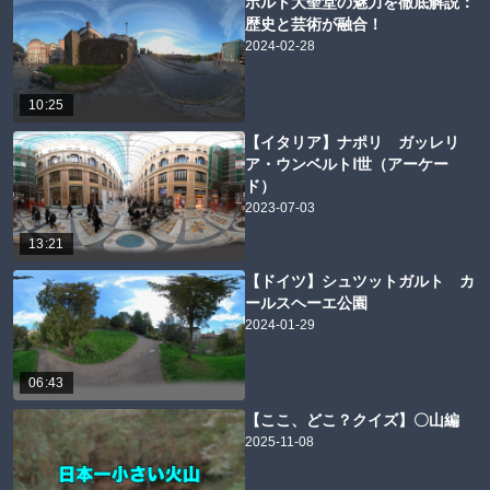
ポルト大聖堂の魅力を徹底解説：
歴史と芸術が融合！
2024-02-28
10:25
【イタリア】ナポリ ガッレリ
ア・ウンベルトⅠ世（アーケー
ド）
2023-07-03
13:21
【ドイツ】シュツットガルト カ
ールスヘーエ公園
2024-01-29
06:43
【ここ、どこ？クイズ】〇山編
2025-11-08