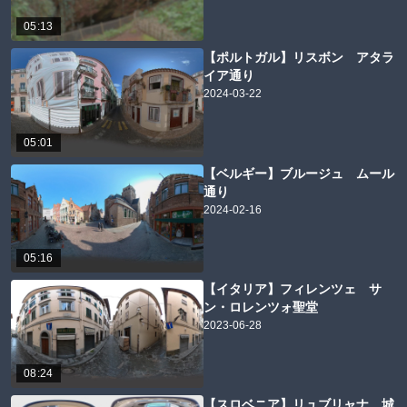
05:13
【ポルトガル】リスボン アタラ
イア通り
2024-03-22
05:01
【ベルギー】ブルージュ ムール
通り
2024-02-16
05:16
【イタリア】フィレンツェ サ
ン・ロレンツォ聖堂
2023-06-28
08:24
【スロベニア】リュブリャナ 城