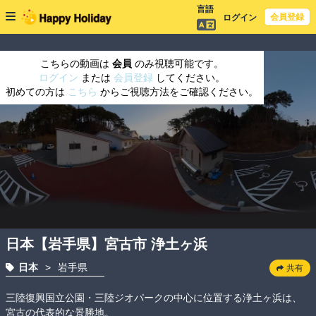
言語
会員登録
ログイン
こちらの動画は
会員
のみ視聴可能です。
ログイン
または
会員登録
してください。
初めての方は
こちら
からご視聴方法をご確認ください。
日本【岩手県】宮古市 浄土ヶ浜
日本
>
岩手県
共有
三陸復興国立公園・三陸ジオパークの中心に位置する浄土ヶ浜は、
宮古の代表的な景勝地。
