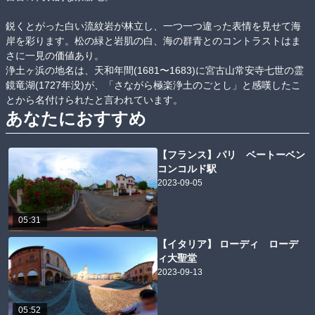
鋭くとがった白い流紋岩が林立し、一つ一つ違った表情を見せて海
岸を彩ります。松の緑と岩肌の白、海の群青とのコントラストはま
さに一見の価値あり。

浄土ヶ浜の地名は、天和年間(1681〜1683)に宮古山常安寺七世の霊
鏡竜湖(1727年没)が、「さながら極楽浄土のごとし」と感嘆したこ
あなたにおすすめ
【フランス】パリ ベートーベン
コンコルド駅
2023-09-05
05:31
【イタリア】 ローディ ローデ
ィ大聖堂
2023-09-13
05:52