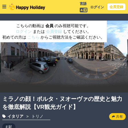
言語
会員登録
ログイン
こちらの動画は
会員
のみ視聴可能です。
ログイン
または
会員登録
してください。
初めての方は
こちら
からご視聴方法をご確認ください。
ミラノの顔！ポルタ・ヌオーヴァの歴史と魅力
を徹底解説【VR観光ガイド】
イタリア
>
トリノ
共有
# 駅