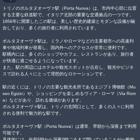
トリノのポルタヌオーヴァ駅（Porta Nuova）は、市内中心部に位置
する主要な鉄道駅で、イタリア北部の重要な交通拠点の一つです。

1856年に開業したこの駅は、美しい歴史的建築とモダンな設備が融
合しており、多くの旅行者に利用されています。

ポルタヌオーヴァ駅は、ミラノやローマなどの主要都市への高速列
車や地域列車が発着し、国内外へのアクセスが非常に便利です。

駅構内には、多くのショップやカフェ、レストランがあり、旅行者
が快適に過ごせるようになっています。

また、駅の周辺にはホテルや観光スポットが点在し、観光やビジネ
スで訪れる人々にとって理想的なロケーションです。

駅の近くには、トリノの主要な観光名所であるエジプト博物館（Mu
seo Egizio）や、ショッピングを楽しめるヴィア・ローマ（Via Rom
a）などがあり、訪れる価値があります。

ポルタヌオーヴァ駅は、トリノの玄関口として、多くの人々に利用
される便利で魅力的な駅です。

ポルタヌオーヴァ駅（Porta Nuova）は通常、早朝から深夜まで利用
可能です。

具体的には、午前5時から深夜0時ごろまで開いていることが一般的