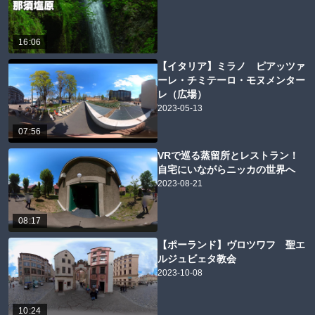
16:06
【イタリア】ミラノ ピアッツァ
ーレ・チミテーロ・モヌメンター
レ（広場）
2023-05-13
07:56
VRで巡る蒸留所とレストラン！
自宅にいながらニッカの世界へ
2023-08-21
08:17
【ポーランド】ヴロツワフ 聖エ
ルジュビェタ教会
2023-10-08
10:24