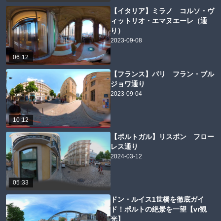
【イタリア】ミラノ コルソ・ヴ
ィットリオ・エマヌエーレ（通
り）
2023-09-08
06:12
【フランス】パリ フラン・ブル
ジョワ通り
2023-09-04
10:12
【ポルトガル】リスボン フロー
レス通り
2024-03-12
05:33
ドン・ルイス1世橋を徹底ガイ
ド！ポルトの絶景を一望【vr観
光】