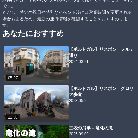
です。

ただし、特定の祝日や特別なイベント時には営業時間が変更される
場合もあるため、最新の運行情報を確認することをおすすめしま
す。
あなたにおすすめ
【ポルトガル】リスボン ノルテ
通り
2024-03-21
05:07
【ポルトガル】リスボン グロリ
ア歩道
2023-05-25
11:58
三段の飛瀑 – 竜化の滝
2025-09-09