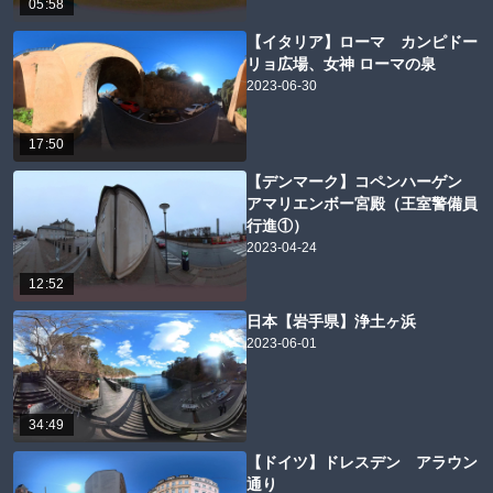
05:58
【イタリア】ローマ カンピドー
リョ広場、女神 ローマの泉
2023-06-30
17:50
【デンマーク】コペンハーゲン
アマリエンボー宮殿（王室警備員
行進①）
2023-04-24
12:52
日本【岩手県】浄土ヶ浜
2023-06-01
34:49
【ドイツ】ドレスデン アラウン
通り