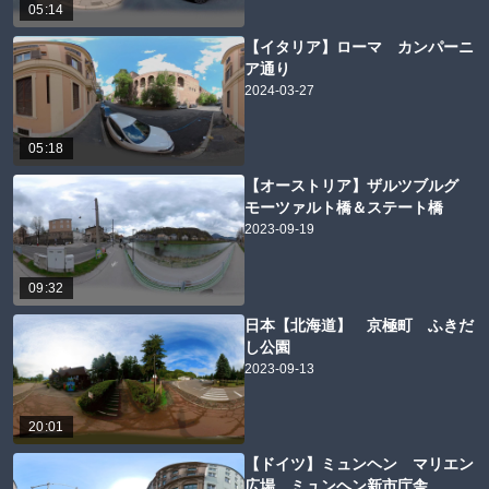
05:14
【イタリア】ローマ カンパーニ
ア通り
2024-03-27
05:18
【オーストリア】ザルツブルグ
モーツァルト橋＆ステート橋
2023-09-19
09:32
日本【北海道】 京極町 ふきだ
し公園
2023-09-13
20:01
【ドイツ】ミュンヘン マリエン
広場、ミュンヘン新市庁舎