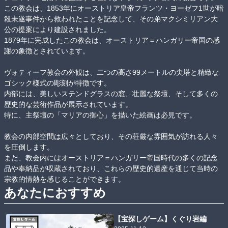
この教会は、1853年にオーストリア皇帝フランツ・ヨーゼフ1世が暗
殺未遂事件から救われたことを記念して、その弟マクシミリアン大
公の提案により建設されました。

1879年に完成したこの教会は、オーストリア＝ハンガリー帝国の感
謝の象徴とされています。

ヴォティーフ教会の外観は、二つの高さ99メートルの尖塔と精緻な
ゴシック様式の彫刻が特徴です。

内部には、美しいステンドグラスの窓、壮麗な祭壇、そして多くの
歴史的な芸術作品が展示されています。

特に、主祭壇の「マリアの御心」を描いた絵画は必見です。

教会の内部空間は広々としており、その荘厳な雰囲気が訪れる人々
を圧倒します。

また、教会内にはオーストリア＝ハンガリー帝国時代の多くの記念
品や奉納品が収蔵されており、これらの歴史的遺産を通じて当時の
宗教的情熱を感じることができます。
あなたにおすすめ
【宝探しゲーム】くぐり岩編