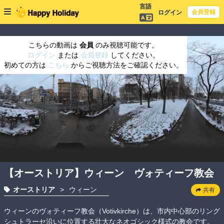
言語
会員登録
ログイン
こちらの動画は
会員
のみ視聴可能です。
ログイン
または
会員登録
してください。
初めての方は
こちら
からご視聴方法をご確認ください。
【オーストリア】ウィーン ヴォティーフ教会
オーストリア
>
ウィーン
共有
ウィーンのヴォティーフ教会（Votivkirche）は、市内中心部のリング
シュトラーセ沿いに位置する壮大なネオゴシック様式の教会です。
