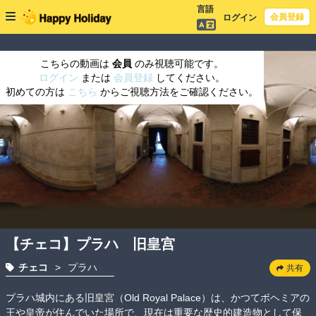
言語
会員登録
ログイン
こちらの動画は
会員
のみ視聴可能です。
ログイン
または
会員登録
してください。
初めての方は
こちら
からご視聴方法をご確認ください。
【チェコ】プラハ 旧皇宫
チェコ
>
プラハ
共有
プラハ城内にある旧皇宮（Old Royal Palace）は、かつてボヘミアの
王や皇帝が住んでいた場所で、現在は重要な歴史的建造物として保