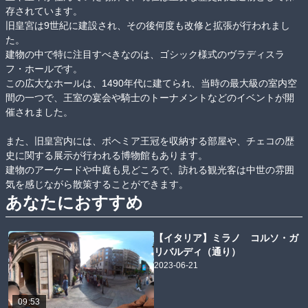
存されています。

旧皇宮は9世紀に建設され、その後何度も改修と拡張が行われまし
た。

建物の中で特に注目すべきなのは、ゴシック様式のヴラディスラ
フ・ホールです。

この広大なホールは、1490年代に建てられ、当時の最大級の室内空
間の一つで、王室の宴会や騎士のトーナメントなどのイベントが開
催されました。

また、旧皇宮内には、ボヘミア王冠を収納する部屋や、チェコの歴
史に関する展示が行われる博物館もあります。

建物のアーケードや中庭も見どころで、訪れる観光客は中世の雰囲
気を感じながら散策することができます。
あなたにおすすめ
【イタリア】ミラノ コルソ・ガ
リバルディ（通り）
2023-06-21
09:53