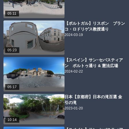
05:11
【ポルトガル】リスボン ブラン
コ・ロドリゲス教授通り
2024-03-19
05:23
【スペイン】サン･セバスティア
ン ポルトゥ通り & 憲法広場
2024-02-22
05:17
日本【京都府】日本の滝百選 金
引の滝
2023-01-20
10:14