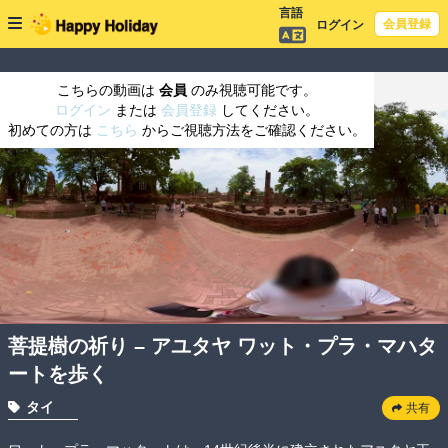
言語
会員登録
ログイン
こちらの動画は
会員
のみ視聴可能です。
ログイン
または
会員登録
してください。
初めての方は
こちら
からご視聴方法をご確認ください。
菩提樹の祈り – アユタヤ ワット・プラ・マハタ
ートを歩く
タイ
共有