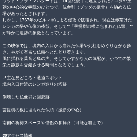
ワット・プラ・マハタートは、14世紀後半に建立されたアユタヤ王
朝の中心的な寺院のひとつで、仏舎利（ブッダの遺骨）を納める仏
塔があったとされます。

しかし、1767年のビルマ軍による侵攻で破壊され、現在は赤茶けた
レンガの塔や仏像の残骸、そして**「菩提樹の根に包まれた仏頭」**
が静かに遺跡の象徴となっています。

この映像では、境内の入口から崩れた仏塔や列柱をめぐりながら歩
き、やがて有名な仏頭へとたどり着きます。

風に揺れる葉音と鳥の声、そしてかすかな人の気配が、かつての繁
栄と静寂を交錯させる時間となるでしょう。

📍主な見どころ・通過スポット

境内入口付近のレンガ造りの塔跡

倒壊した仏像群と回廊跡

菩提樹の根に埋もれた仏頭（撮影の中心）

南側の祈祷スペースや僧侶の参拝路（可能な範囲で）

🚃アクセス情報
