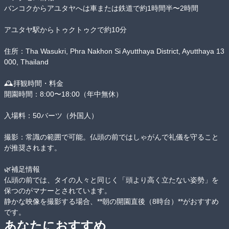
バンコクからアユタヤへは車または鉄道で約1時間半〜2時間

アユタヤ駅からトゥクトゥクで約10分

住所：Tha Wasukri, Phra Nakhon Si Ayutthaya District, Ayutthaya 13
000, Thailand

🕰️拝観時間・料金

開園時間：8:00〜18:00（年中無休）

入場料：50バーツ（外国人）

撮影：常識の範囲で可能。仏頭の前ではしゃがんで礼儀を守ること
が推奨されます。

🌿補足情報

仏頭の前では、タイの人々と同じく「頭より高く立たない姿勢」を
保つのがマナーとされています。

静かな映像を撮影する場合、**朝の開園直後（8時台）**がおすすめ
です。
あなたにおすすめ