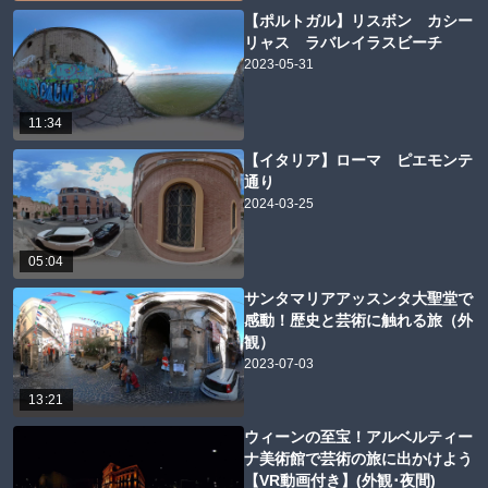
【ポルトガル】リスボン カシー
リャス ラバレイラスビーチ
2023-05-31
11:34
【イタリア】ローマ ピエモンテ
通り
2024-03-25
05:04
サンタマリアアッスンタ大聖堂で
感動！歴史と芸術に触れる旅（外
観）
2023-07-03
13:21
ウィーンの至宝！アルベルティー
ナ美術館で芸術の旅に出かけよう
【VR動画付き】(外観･夜間)