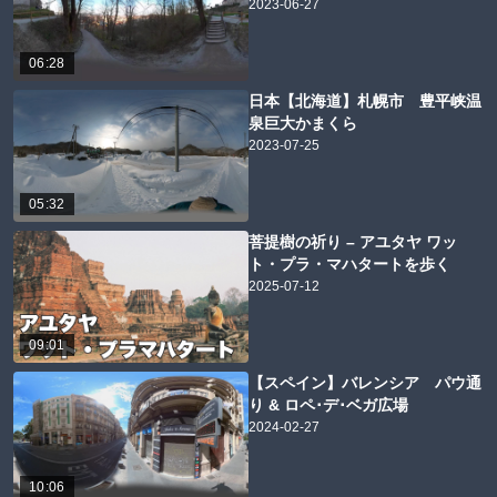
2023-06-27
06:28
日本【北海道】札幌市 豊平峡温
泉巨大かまくら
2023-07-25
05:32
菩提樹の祈り – アユタヤ ワッ
ト・プラ・マハタートを歩く
2025-07-12
09:01
【スペイン】バレンシア パウ通
り & ロペ･デ･ベガ広場
2024-02-27
10:06