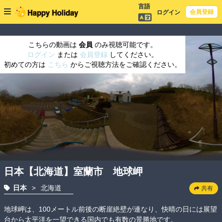
言語
会員登録
ログイン
こちらの動画は
会員
のみ視聴可能です。
ログイン
または
会員登録
してください。
初めての方は
こちら
からご視聴方法をご確認ください。
日本【北海道】室蘭市 地球岬
日本
>
北海道
共有
地球岬は、100メートル前後の断崖絶壁が連なり、快晴の日には展望
台から太平洋を一望できる国内でも有数の景勝地です。
