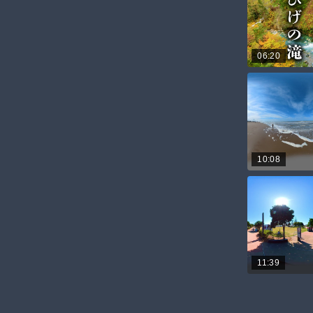
06:20
10:08
11:39