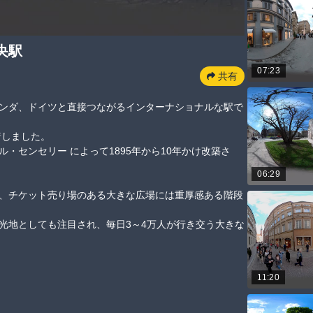
央駅
07:23
共有
ンダ、ドイツと直接つながるインターナショナルな駅で
ました。

・センセリー によって1895年から10年かけ改築さ
06:29
、チケット売り場のある大きな広場には重厚感ある階段
光地としても注目され、毎日3～4万人が行き交う大きな
11:20