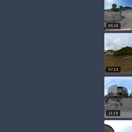
05:10
07:13
11:19