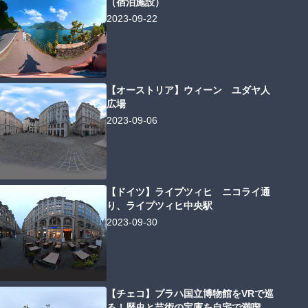
（宿泊施設）
2023-09-22
【オーストリア】ウィーン ユダヤ人
広場
2023-09-06
【ドイツ】ライプツィヒ ニコライ通
り、ライプツィヒ中央駅
2023-09-30
【チェコ】プラハ国立博物館をVRで巡
る！歴史と芸術の宝庫を自宅で満喫