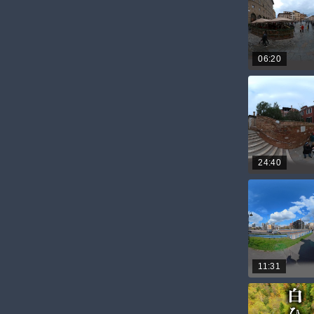
06:20
24:40
11:31