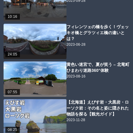
2023-09-28
10:16
フィレンツェの橋を歩く！ヴェッ
キオ橋とグラツィエ橋の違いと
は？
2023-06-28
24:05
黄色い迷宮で、夏が笑う – 北竜町
ひまわり迷路360°体験
2023-08-16
07:55
【北海道】えびす岩・大黒岩・ロ
ーソク岩：その名と姿に隠された
物語を探る【観光ガイド】
2023-11-28
08:25