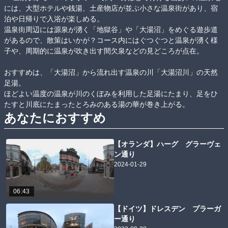
には、大型ホテルや銭湯、土産物店が並ぶ小さな温泉街があり、宿
泊や日帰りで入浴が楽しめる。

温泉街周辺には源泉が湧く「地獄谷」や「大湯沼」をめぐる遊歩道
があるので、散策はいかが？コース内にはぐつぐつと温泉が湧く様
子や、周期的に温泉が吹き出す間欠泉などの見どころが点在。

おすすめは、「大湯沼」から流れ出す温泉の川「大湯沼川」の天然
足湯。

ほどよい温度の温泉が川のくぼみを利用した足湯にたまり、足をひ
たすと川底にたまったとろみのある湯の華が巻き上がる。
あなたにおすすめ
【オランダ】ハーグ グラーヴェ
ン通り
2024-01-29
06:43
【ドイツ】ドレスデン プラーガ
ー通り