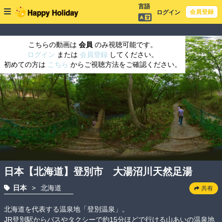
言語
会員登録
ログイン
こちらの動画は
会員
のみ視聴可能です。
ログイン
または
会員登録
してください。
初めての方は
こちら
からご視聴方法をご確認ください。
日本【北海道】登別市 大湯沼川天然足湯
日本
>
北海道
共有
北海道を代表する温泉地「登別温泉」。

JR登別駅からバスやタクシーで約15分ほどで行ける山あいの温泉地