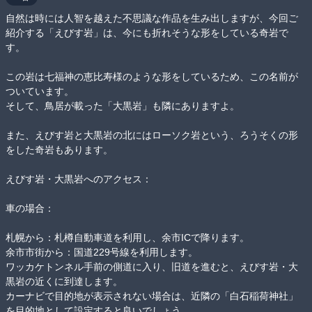
自然は時には人智を越えた不思議な作品を生み出しますが、今回ご
紹介する「えびす岩」は、今にも折れそうな形をしている奇岩で
す。

この岩は七福神の恵比寿様のような形をしているため、この名前が
ついています。

そして、鳥居が載った「大黒岩」も隣にありますよ。

また、えびす岩と大黒岩の北にはローソク岩という、ろうそくの形
をした奇岩もあります。

えびす岩・大黒岩へのアクセス：

車の場合：

札幌から：札樽自動車道を利用し、余市ICで降ります。

余市市街から：国道229号線を利用します。

ワッカケトンネル手前の側道に入り、旧道を進むと、えびす岩・大
黒岩の近くに到達します。 

カーナビで目的地が表示されない場合は、近隣の「白石稲荷神社」
を目的地として設定すると良いでしょう。 
