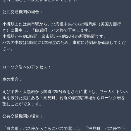
公共交通機関の場合：

小樽駅または余市駅から、北海道中央バスの積丹線（美国方面行
き）に乗車し、「白岩町」バス停で下車します。

小樽駅から約1時間、余市駅から約20分の所要時間です。

バスの本数は1時間に1本程度のため、事前に時刻表を確認してくだ
さい。 

ローソク岩へのアクセス：

車の場合：

えびす岩・大黒岩から国道229号線をさらに北上し、ワッカケトンネ
ルを抜けた先にある「潮見町」付近の展望駐車場からローソク岩を
望むことができます。 

公共交通機関の場合：

「白岩町」バス停からさらにバスで北上し、「潮見町」バス停で下