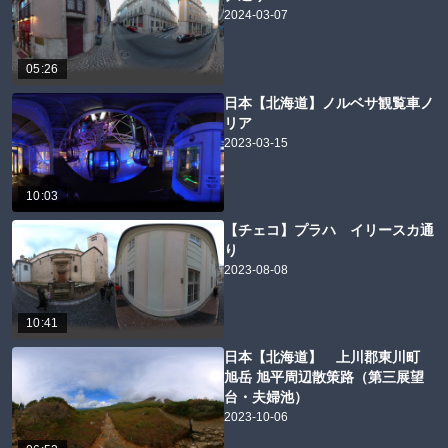
2024-03-07
05:26
日本【北海道】ノルベサ観覧車ノ
リア
2023-03-15
10:03
【チェコ】プラハ イリースカ通
り
2023-08-08
10:41
日本【北海道】 上川郡東川町
旭岳 旭平周辺散策路（第三展望
台・夫婦池）
2023-10-06