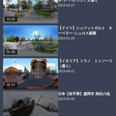
ネ･デ･バレンシア大通り
2024-02-27
10:32
【ドイツ】シュツットガルト オ
ーベラー･シュロス庭園
2024-01-29
06:09
【イタリア】ミラノ ミッソーリ
（通り）
2023-09-22
06:23
日本【岩手県】盛岡市 高松の池
2023-05-26