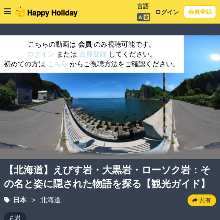
言語
会員登録
ログイン
こちらの動画は
会員
のみ視聴可能です。
ログイン
または
会員登録
してください。
初めての方は
こちら
からご視聴方法をご確認ください。
【北海道】えびす岩・大黒岩・ローソク岩：そ
の名と姿に隠された物語を探る【観光ガイド】
日本
>
北海道
共有
# 岩