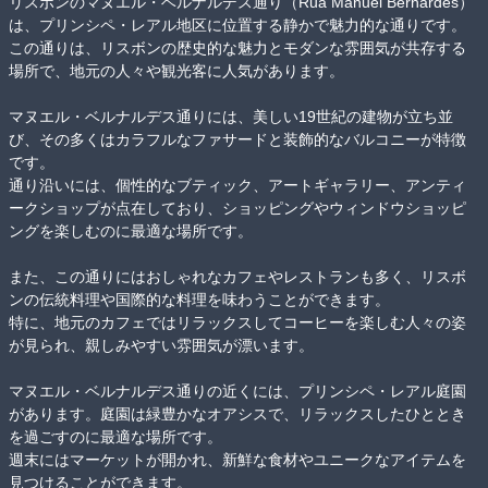
リスボンのマヌエル・ベルナルデス通り（Rua Manuel Bernardes）
は、プリンシペ・レアル地区に位置する静かで魅力的な通りです。

この通りは、リスボンの歴史的な魅力とモダンな雰囲気が共存する
場所で、地元の人々や観光客に人気があります。

マヌエル・ベルナルデス通りには、美しい19世紀の建物が立ち並
び、その多くはカラフルなファサードと装飾的なバルコニーが特徴
です。

通り沿いには、個性的なブティック、アートギャラリー、アンティ
ークショップが点在しており、ショッピングやウィンドウショッピ
ングを楽しむのに最適な場所です。

また、この通りにはおしゃれなカフェやレストランも多く、リスボ
ンの伝統料理や国際的な料理を味わうことができます。

特に、地元のカフェではリラックスしてコーヒーを楽しむ人々の姿
が見られ、親しみやすい雰囲気が漂います。

マヌエル・ベルナルデス通りの近くには、プリンシペ・レアル庭園
があります。庭園は緑豊かなオアシスで、リラックスしたひととき
を過ごすのに最適な場所です。

週末にはマーケットが開かれ、新鮮な食材やユニークなアイテムを
見つけることができます。