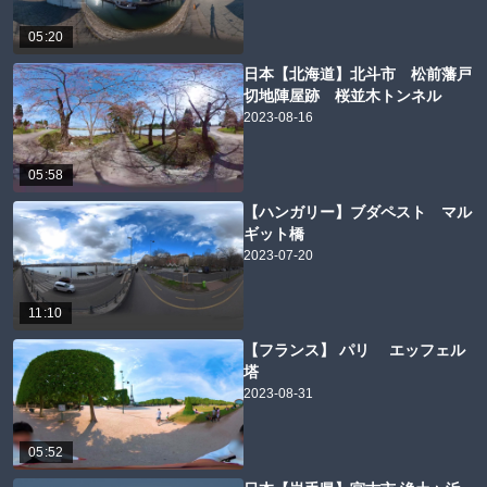
05:20
日本【北海道】北斗市 松前藩戸
切地陣屋跡 桜並木トンネル
2023-08-16
05:58
【ハンガリー】ブダペスト マル
ギット橋
2023-07-20
11:10
【フランス】 パリ エッフェル
塔
2023-08-31
05:52