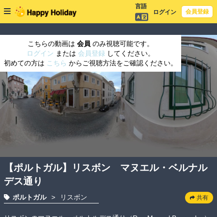
言語
会員登録
ログイン
こちらの動画は
会員
のみ視聴可能です。
ログイン
または
会員登録
してください。
初めての方は
こちら
からご視聴方法をご確認ください。
【ポルトガル】リスボン マヌエル・ベルナル
デス通り
ポルトガル
>
リスボン
共有