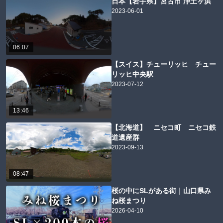
日本【岩手県】宮古市 浄土ヶ浜
2023-06-01
06:07
【スイス】チューリッヒ チュー
リッヒ中央駅
2023-07-12
13:46
【北海道】 ニセコ町 ニセコ鉄
道遺産群
2023-09-13
08:47
桜の中にSLがある街｜山口県み
ね桜まつり
2026-04-10