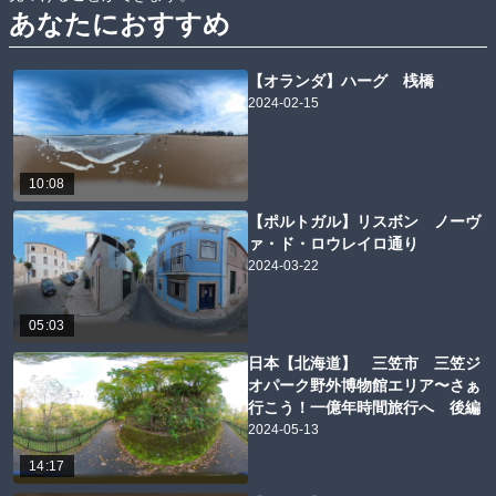
あなたにおすすめ
【オランダ】ハーグ 桟橋
2024-02-15
10:08
【ポルトガル】リスボン ノーヴ
ァ・ド・ロウレイロ通り
2024-03-22
05:03
日本【北海道】 三笠市 三笠ジ
オパーク野外博物館エリア〜さぁ
行こう！一億年時間旅行へ 後編
2024-05-13
14:17