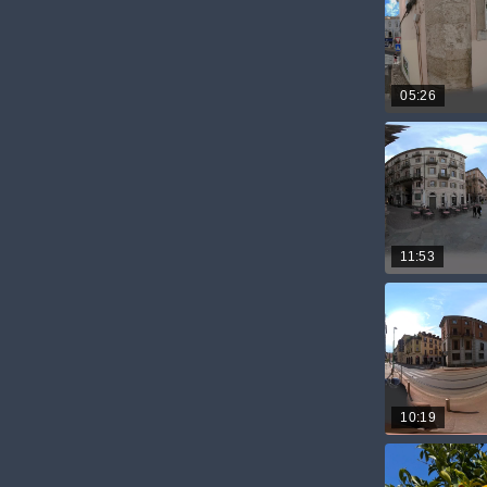
05:26
11:53
10:19