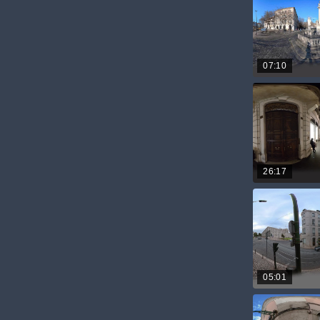
07:10
26:17
05:01