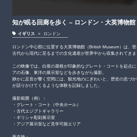
知が眠る回廊を歩く – ロンドン・大英博物館
イギリス
>
ロンドン
ロンドン中心部に位置する大英博物館（British Museum）
古代から現代に至るまでの文化遺産が世界中から収集されてきました
この映像では、白亜の屋根が印象的なグレート・コートを起点に
アの石像、東洋の展示室などを歩きながら撮影。

静かに足音が響く空間には、観光地のにぎわいと、歴史の息づか
が語りかけてくるような体験を記録しました。

撮影範囲（例）：

・グレート・コート（中央ホール）

・古代エジプトギャラリー

・ギリシャ彫刻展示室

・アジア展示室など見学可能エリア

所在地：
