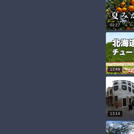
02:27
12:49
13:14