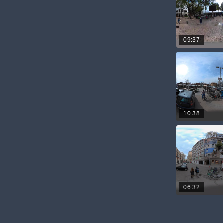
09:37
10:38
06:32