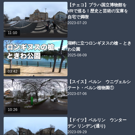
【チェコ】プラハ国立博物館を
VRで巡る！歴史と芸術の宝庫を
自宅で満喫
2023-07-20
11:10
湖畔に立つロンギヌスの槍 – とき
わ公園
2025-08-09
03:42
【スイス】ベルン ウニヴェルシ
テート・ベルン植物園①
2023-07-06
10:26
【ドイツ】ベルリン ウンター
デン リンデン(通り)
2023-09-29