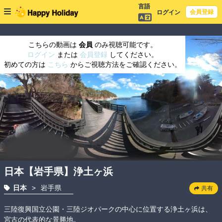
言語
会員登録
ログイン
こちらの動画は
会員
のみ視聴可能です。
ログイン
または
会員登録
してください。
初めての方は
こちら
からご視聴方法をご確認ください。
日本【岩手県】浄土ヶ浜
日本
>
岩手県
共有
三陸復興国立公園・三陸ジオパークの中心に位置する浄土ヶ浜は、
宮古の代表的な景勝地。
