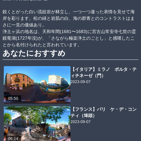
鋭くとがった白い流紋岩が林立し、一つ一つ違った表情を見せて海
岸を彩ります。松の緑と岩肌の白、海の群青とのコントラストはま
さに一見の価値あり。

浄土ヶ浜の地名は、天和年間(1681〜1683)に宮古山常安寺七世の霊
鏡竜湖(1727年没)が、「さながら極楽浄土のごとし」と感嘆したこ
あなたにおすすめ
【イタリア】ミラノ ポルタ・テ
ィチネーゼ（門）
2023-09-07
05:50
【フランス】パリ ケ・デ・コン
ティ（埠頭）
2023-09-07
06:14