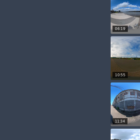
06:19
10:55
11:34