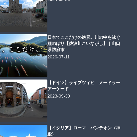
日本でここだけの絶景。川の中を泳ぐ
鯉のぼり【佐波川こいながし】｜山口
県防府市
2026-07-11
【ドイツ】ライプツィヒ メードラー
アーケード
2023-09-30
【イタリア】ローマ パンテオン（神
殿）