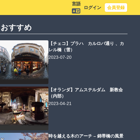
言語
ログイン
会員登録
におすすめ
【チェコ】プラハ カルロバ通り 、カ
レル橋（雪）
2023-07-20
【オランダ】アムステルダム 新教会
（内部）
2023-04-21
時を越える木のアーチ – 錦帯橋の風景