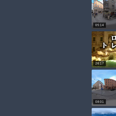
05:14
26:17
08:01