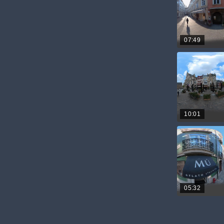
07:49
10:01
05:32