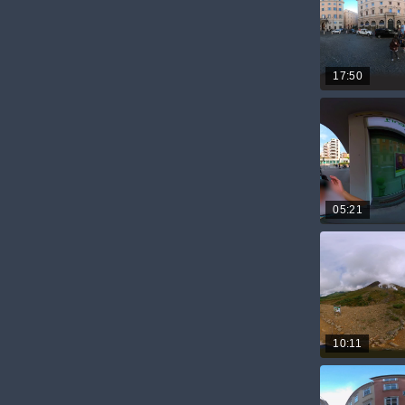
17:50
05:21
10:11