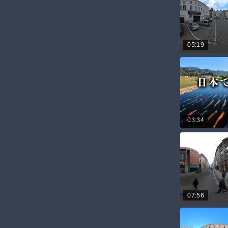
05:19
03:34
07:56