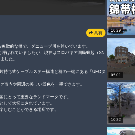
10:29
共有
ある象徴的な橋で、ダニューブ川を跨いでいます。

」と呼ばれていましたが、現在はスロバキア国民蜂起（SN
ました。

片持ち式ケーブルステー構造と橋の一端にある「UFOタ
05:01
市内や周辺の美しい景色を一望できます。

にとって重要なランドマークです。

して大切にされています。

に楽しむことができる場所です。
10:22