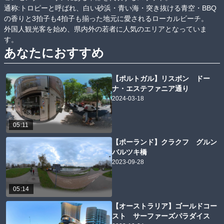
通称:トロピーと呼ばれ、白い砂浜・青い海・突き抜ける青空・BBQ
の香りと3拍子も4拍子も揃った地元に愛されるローカルビーチ。

外国人観光客を始め、県内外の若者に人気のエリアとなっていま
す。
あなたにおすすめ
【ポルトガル】リスボン ドー
ナ・エステファニア通り
2024-03-18
05:11
【ポーランド】クラクフ グルン
バルツキ橋
2023-09-28
05:14
【オーストラリア】ゴールドコー
スト サーファーズパラダイス