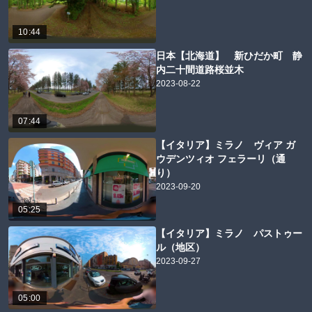
10:44
日本【北海道】 新ひだか町 静
内二十間道路桜並木
2023-08-22
07:44
【イタリア】ミラノ ヴィア ガ
ウデンツィオ フェラーリ（通
り）
2023-09-20
05:25
【イタリア】ミラノ パストゥー
ル（地区）
2023-09-27
05:00