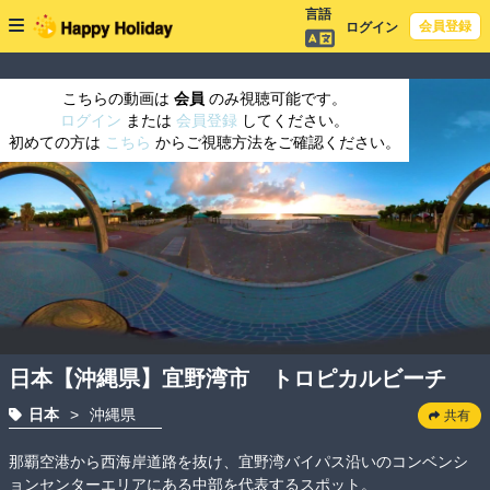
言語
会員登録
ログイン
こちらの動画は
会員
のみ視聴可能です。
ログイン
または
会員登録
してください。
初めての方は
こちら
からご視聴方法をご確認ください。
日本【沖縄県】宜野湾市 トロピカルビーチ
日本
>
沖縄県
共有
那覇空港から西海岸道路を抜け、宜野湾バイパス沿いのコンベンシ
ョンセンターエリアにある中部を代表するスポット。
