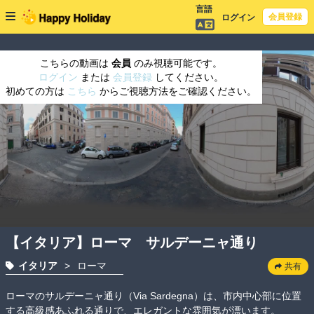
言語
会員登録
ログイン
こちらの動画は
会員
のみ視聴可能です。
ログイン
または
会員登録
してください。
初めての方は
こちら
からご視聴方法をご確認ください。
【イタリア】ローマ サルデーニャ通り
イタリア
>
ローマ
共有
ローマのサルデーニャ通り（Via Sardegna）は、市内中心部に位置
する高級感あふれる通りで、エレガントな雰囲気が漂います。
