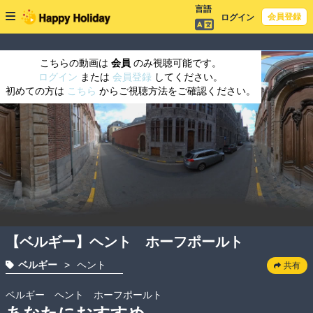
言語
会員登録
ログイン
こちらの動画は
会員
のみ視聴可能です。
ログイン
または
会員登録
してください。
初めての方は
こちら
からご視聴方法をご確認ください。
【ベルギー】ヘント ホーフポールト
ベルギー
>
ヘント
共有
ベルギー　ヘント　ホーフポールト