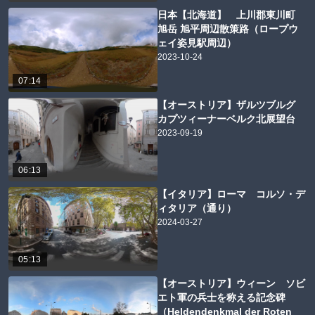
日本【北海道】 上川郡東川町
旭岳 旭平周辺散策路（ロープウ
ェイ姿見駅周辺）
2023-10-24
07:14
【オーストリア】ザルツブルグ
カプツィーナーベルク北展望台
2023-09-19
06:13
【イタリア】ローマ コルソ・デ
ィタリア（通り）
2024-03-27
05:13
【オーストリア】ウィーン ソビ
エト軍の兵士を称える記念碑
（Heldendenkmal der Roten