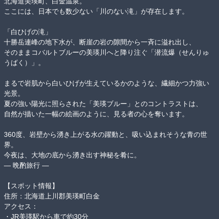
北海道美瑛町、白金温泉。

ここには、日本でも数少ない「川のない滝」が存在します。

「白ひげの滝」

十勝岳連峰の地下水が、断崖の岩の隙間から一斉に溢れ出し、

そのままコバルトブルーの美瑛川へと降り注ぐ「潜流爆（せんりゅ
うばく）」。

まるで岩肌から白いひげが生えているかのような、繊細かつ力強い
光景。

夏の強い陽光に照らされた「美瑛ブルー」とのコントラストは、

自然が描いた一幅の絵画のように、見る者の心を奪います。

360度、岩壁から湧き上がる水の躍動と、吸い込まれそうな青の世
界。

今夜は、大地の底から湧き出す神秘を肴に。

― 晩酌旅行 ―

【スポット情報】

住所：北海道上川郡美瑛町白金

アクセス：

・JR美瑛駅から車で約30分
