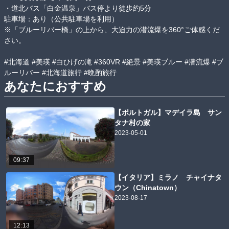
・道北バス「白金温泉」バス停より徒歩約5分

駐車場：あり（公共駐車場を利用）

※「ブルーリバー橋」の上から、大迫力の潜流爆を360°ご体感くだ
さい。

#北海道 #美瑛 #白ひげの滝 #360VR #絶景 #美瑛ブルー #潜流爆 #ブ
ルーリバー #北海道旅行 #晩酌旅行
あなたにおすすめ
【ポルトガル】マデイラ島 サン
タナ村の家
2023-05-01
09:37
【イタリア】ミラノ チャイナタ
ウン（Chinatown）
2023-08-17
12:13