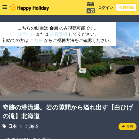
言語
会員登録
ログイン
こちらの動画は
会員
のみ視聴可能です。
ログイン
または
会員登録
してください。
初めての方は
こちら
からご視聴方法をご確認ください。
奇跡の潜流爆。岩の隙間から溢れ出す【白ひげ
の滝】北海道
日本
>
北海道
共有